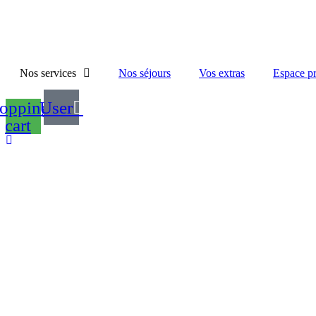
Nos services
Nos séjours
Vos extras
Espace pr
opping-
User
cart