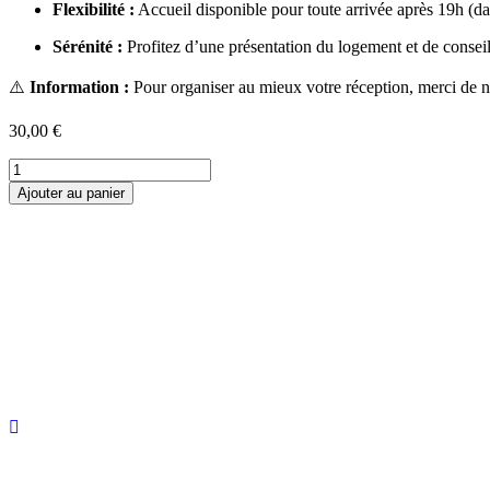
Flexibilité :
Accueil disponible pour toute arrivée après 19h (dan
Sérénité :
Profitez d’une présentation du logement et de consei
⚠️
Information :
Pour organiser au mieux votre réception, merci de 
30,00
€
quantité
de
Ajouter au panier
Arrivée
tardive
-
Accueil
personnalisé