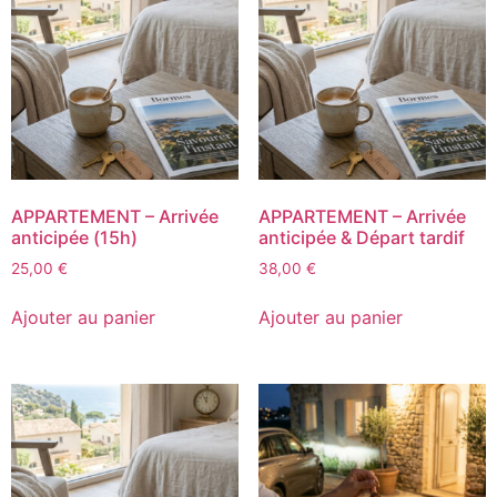
APPARTEMENT – Arrivée
APPARTEMENT – Arrivée
anticipée (15h)
anticipée & Départ tardif
25,00
€
38,00
€
Ajouter au panier
Ajouter au panier